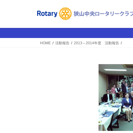
コ
ナ
ン
ビ
テ
ゲ
ン
ー
ツ
シ
へ
ョ
HOME
活動報告
2013～2014年度 活動報告
ス
ン
キ
に
ッ
移
プ
動