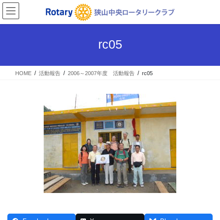
コ
ナ
ン
ビ
テ
ゲ
ン
ー
rc05
ツ
シ
へ
ョ
ス
ン
HOME
活動報告
2006～2007年度 活動報告
rc05
キ
に
ッ
移
プ
動