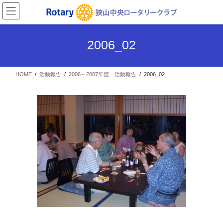
コ
ナ
ン
ビ
テ
ゲ
ン
ー
2006_02
ツ
シ
へ
ョ
ス
ン
HOME
活動報告
2006～2007年度 活動報告
2006_02
キ
に
ッ
移
プ
動