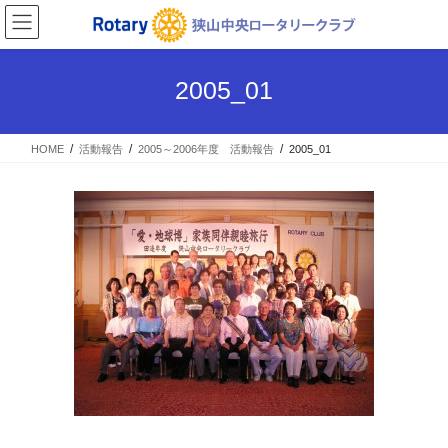
コ
ナ
ン
ビ
テ
ゲ
ン
ー
2005_01
ツ
シ
へ
ョ
ス
ン
HOME
活動報告
2005～2006年度 活動報告
2005_01
キ
に
ッ
移
プ
動