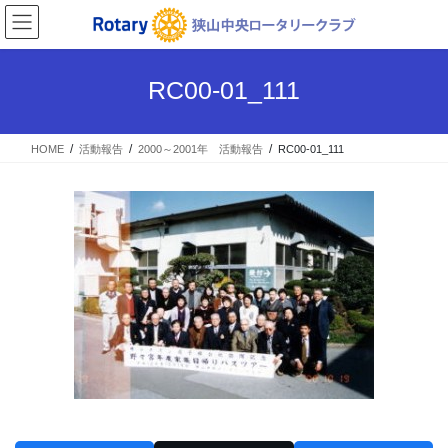
コ
ナ
ン
ビ
テ
ゲ
ン
ー
RC00-01_111
ツ
シ
へ
ョ
ス
ン
HOME
活動報告
2000～2001年 活動報告
RC00-01_111
キ
に
ッ
移
プ
動