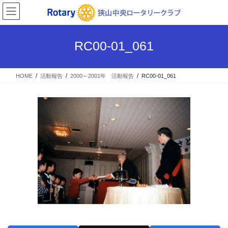
コ
ナ
ン
ビ
テ
ゲ
ン
ー
RC00-01_061
ツ
シ
へ
ョ
ス
ン
HOME
活動報告
2000～2001年 活動報告
RC00-01_061
キ
に
ッ
移
プ
動