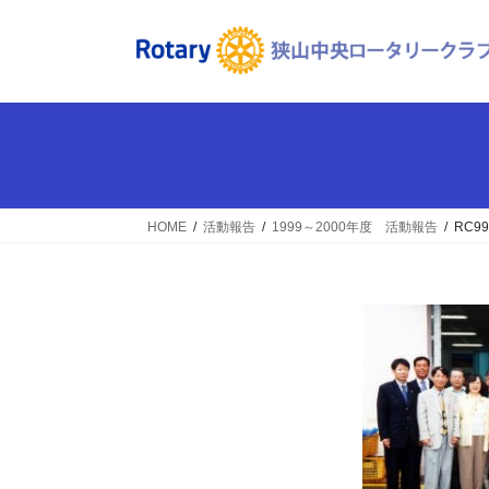
コ
ナ
ン
ビ
テ
ゲ
ン
ー
ツ
シ
へ
ョ
ス
ン
キ
に
ッ
移
HOME
活動報告
1999～2000年度 活動報告
RC99
プ
動