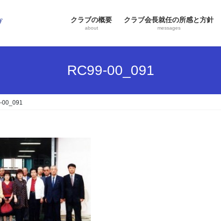
クラブの概要
クラブ会長就任の所感と方針
about
messages
RC99-00_091
-00_091