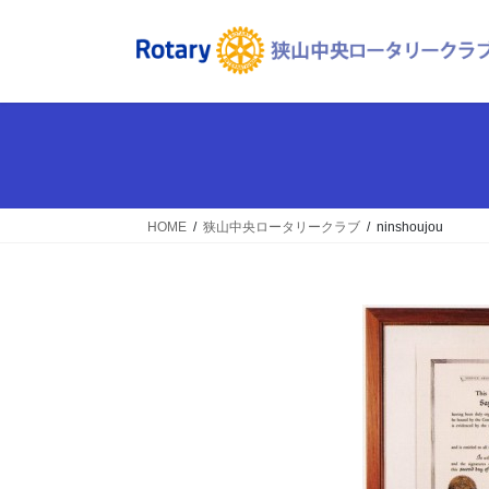
コ
ナ
ン
ビ
テ
ゲ
ン
ー
ツ
シ
へ
ョ
ス
ン
キ
に
ッ
移
HOME
狭山中央ロータリークラブ
ninshoujou
プ
動