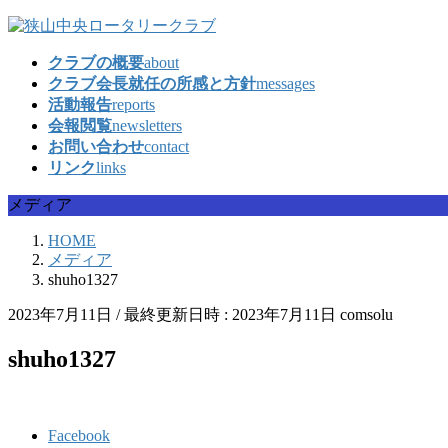
コ
ナ
ン
ビ
クラブの概要
about
テ
ゲ
クラブ会長就任の所感と方針
messages
ン
ー
活動報告
reports
ツ
シ
会報閲覧
newsletters
へ
ョ
お問い合わせ
contact
ス
ン
リンク
links
キ
に
ッ
移
メディア
プ
動
HOME
メディア
shuho1327
2023年7月11日
/ 最終更新日時 :
2023年7月11日
comsolu
shuho1327
Facebook