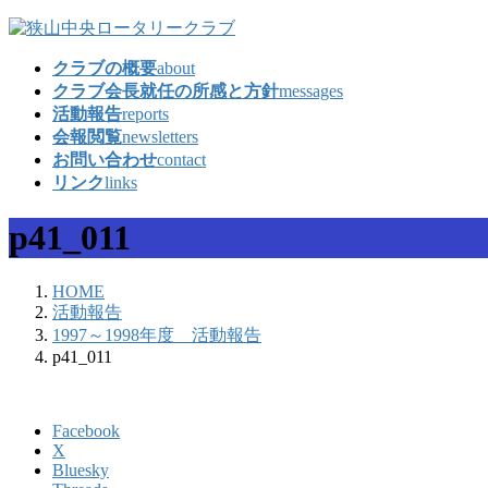
コ
ナ
ン
ビ
クラブの概要
about
テ
ゲ
クラブ会長就任の所感と方針
messages
ン
ー
活動報告
reports
ツ
シ
会報閲覧
newsletters
へ
ョ
お問い合わせ
contact
ス
ン
リンク
links
キ
に
ッ
移
p41_011
プ
動
HOME
活動報告
1997～1998年度 活動報告
p41_011
Facebook
X
Bluesky